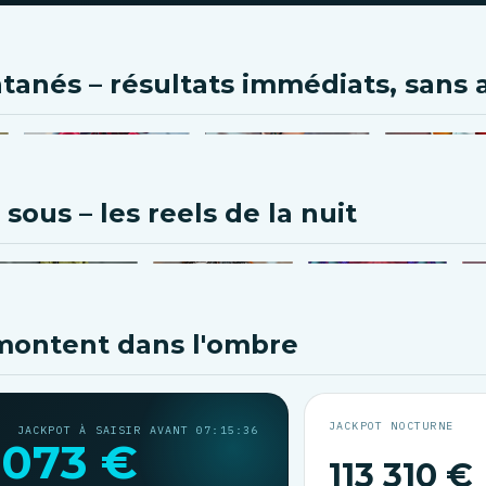
tanés – résultats immédiats, sans 
Release The
Bigger Bass
Kraken Megaways
Bonanza
Abracardab
D
sous – les reels de la nuit
Temple Tumble
Oceans
D
Megaways
Money Train
Treasure
P
montent dans l'ombre
JACKPOT NOCTURNE
JACKPOT À SAISIR AVANT 07:15:36
 073 €
113 310 €