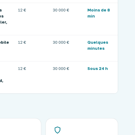
s
12 €
30 000 €
Moins de 8
es
min
ler,
bile
12 €
30 000 €
Quelques
minutes
12 €
30 000 €
Sous 24 h
d,