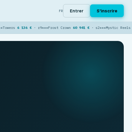
Entrer
S'inscrire
FR
6 136 €
· r9***
Frost Crown
60 941 €
· s2***
Mystic Reels
27 654 €