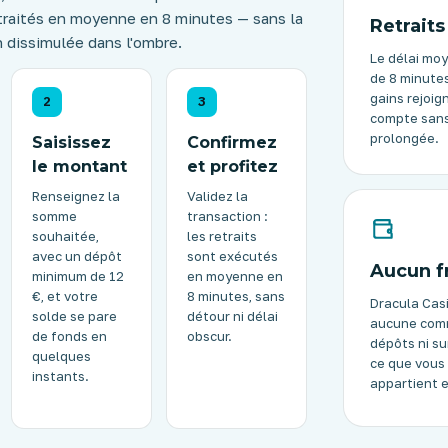
t traités en moyenne en 8 minutes — sans la
Retraits
 dissimulée dans l'ombre.
Le délai moy
de 8 minutes
gains rejoig
2
3
compte san
prolongée.
Saisissez
Confirmez
le montant
et profitez
Renseignez la
Validez la
somme
transaction :
souhaitée,
les retraits
avec un dépôt
sont exécutés
Aucun f
minimum de 12
en moyenne en
€, et votre
8 minutes, sans
Dracula Cas
solde se pare
détour ni délai
aucune comm
de fonds en
obscur.
dépôts ni su
quelques
ce que vous
instants.
appartient 