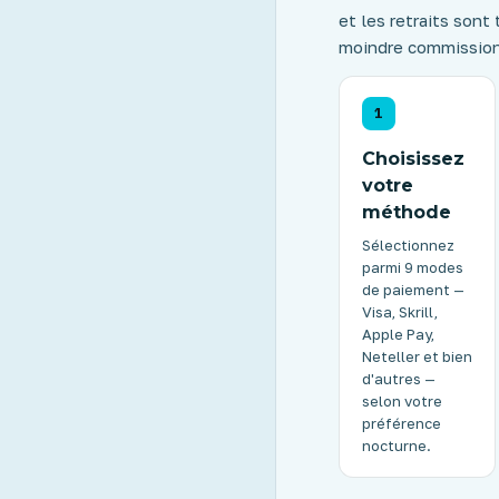
et les retraits son
moindre commission
1
Choisissez
votre
méthode
Sélectionnez
parmi 9 modes
de paiement —
Visa, Skrill,
Apple Pay,
Neteller et bien
d'autres —
selon votre
préférence
nocturne.